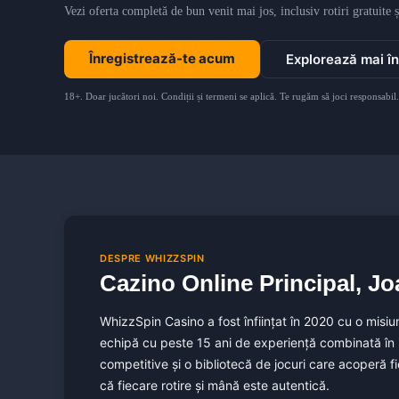
Vezi oferta completă de bun venit mai jos, inclusiv rotiri gratuite 
Înregistrează-te acum
Explorează mai înt
18+. Doar jucători noi. Condiții și termeni se aplică. Te rugăm să joci responsabil.
DESPRE WHIZZSPIN
Cazino Online Principal, Jo
WhizzSpin Casino a fost înființat în 2020 cu o misiun
echipă cu peste 15 ani de experiență combinată în i
competitive și o bibliotecă de jocuri care acoperă f
că fiecare rotire și mână este autentică.