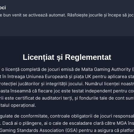
oci
e bun venit se activează automat. Răsfoiește jocurile și începe să jo
Licențiat și Reglementat
o licență completă de jocuri emisă de Malta Gaming Authority 
în întreaga Uniunea Europeană și piața UK pentru aplicarea sta
otecției jucătorilor și integrității jocului. Numărul licenței noast
ta înseamnă că fiecare joc este testat independent pentru cor
 este certificat de auditatori terți, și fondurile tale de cont sunt
talul operațional.
ulate de conformitate, controale obligatorii de jocuri responsa
. Dacă ai o plângere, ai o cale de escaladare clară către MGA în
 Gaming Standards Association (GSA) pentru a asigura că platfo