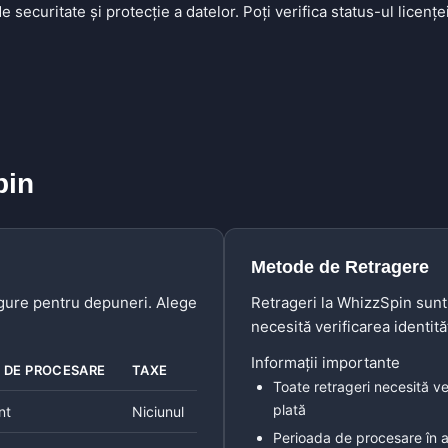
e securitate și protecție a datelor. Poți verifica status-ul licenț
pin
Metode de Retragere
gure pentru depuneri. Alege
Retrageri la WhizzSpin sunt
necesită verificarea identit
Informații importante
 DE PROCESARE
TAXE
Toate retrageri necesită ve
plată
nt
Niciunul
Perioada de procesare în a