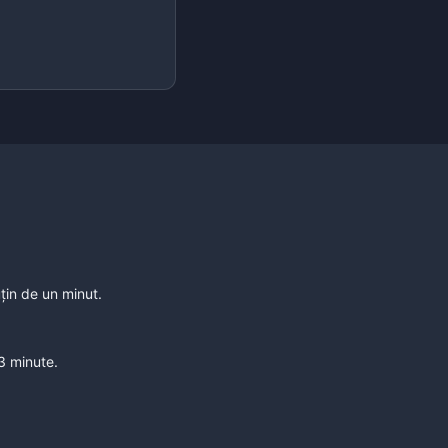
țin de un minut.
3 minute.