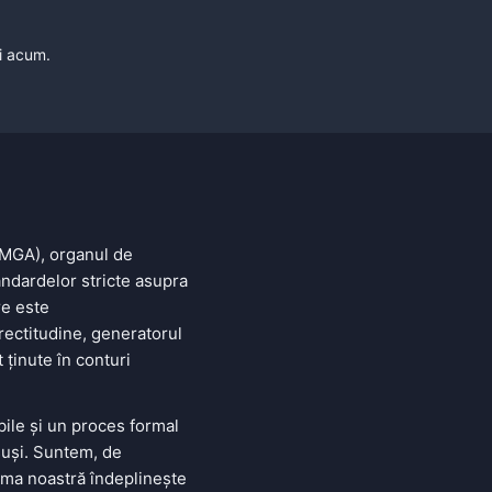
ci acum.
(MGA), organul de
ndardelor stricte asupra
re este
ectitudine, generatorul
 ținute în conturi
bile și un proces formal
suși. Suntem, de
rma noastră îndeplinește