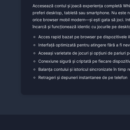
Accesează contul și joacă experiența completă Whizz
preferi desktop, tabletă sau smartphone. Nu este n
orice browser mobil modern—și ești gata să joci. In
încarcă și funcționează identic cu jocurile pe deskt
Acces rapid bazat pe browser pe dispozitivele i
Interfață optimizată pentru atingere fără a fi nev
Aceeași varietate de jocuri și opțiuni de pariuri 
Conexiune sigură și criptată pe fiecare dispoziti
Balanța contului și istoricul sincronizate în timp r
Retrageri și depuneri instantanee de pe telefon