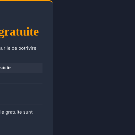
gratuite
urile de potrivire
ratuite
le gratuite sunt