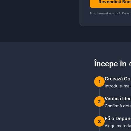
Revendică Bonu
18+. Termeni se aplică. Pariu 
Începe în 
Creează Co
1
Introdu e-mai
Verifică Ide
2
Confirmă deta
Fă o Depun
3
Alege metoda 