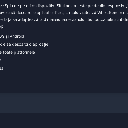
Spin de pe orice dispozitiv. Situl nostru este pe deplin responsiv și
evoie să descarci o aplicație. Pur și simplu vizitează WhizzSpin pri
terfața se adaptează la dimensiunea ecranului tău, butoanele sunt dim
op.
OS și Android
oie să descarci o aplicație
pe toate platformele
v
eal