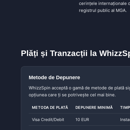
cerințele internaționale d
registrul public al MGA.
Plăți și Tranzacții la WhizzS
Metode de Depunere
WhizzSpin acceptă o gamă de metode de plată si
opțiunea care ți se potrivește cel mai bine.
METODA DE PLATĂ
DEPUNERE MINIMĂ
TIMP
Visa Credit/Debit
10 EUR
Insta