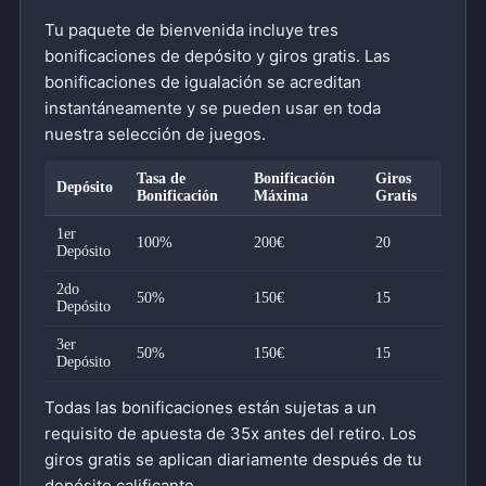
Tu paquete de bienvenida incluye tres
bonificaciones de depósito y giros gratis. Las
bonificaciones de igualación se acreditan
instantáneamente y se pueden usar en toda
nuestra selección de juegos.
Tasa de
Bonificación
Giros
Depósito
Bonificación
Máxima
Gratis
1er
100%
200€
20
Depósito
2do
50%
150€
15
Depósito
3er
50%
150€
15
Depósito
Todas las bonificaciones están sujetas a un
requisito de apuesta de 35x antes del retiro. Los
giros gratis se aplican diariamente después de tu
depósito calificante.