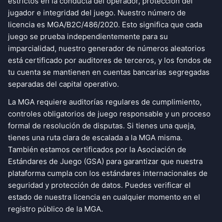
estrictos en la conducta del operador, protección del
jugador e integridad del juego. Nuestro número de
licencia es MGA/B2C/486/2020. Esto significa que cada
juego se prueba independientemente para su
imparcialidad, nuestro generador de números aleatorios
está certificado por auditores de terceros, y los fondos de
tu cuenta se mantienen en cuentas bancarias segregadas
separadas del capital operativo.
La MGA requiere auditorías regulares de cumplimiento,
controles obligatorios de juego responsable y un proceso
formal de resolución de disputas. Si tienes una queja,
tienes una ruta clara de escalada a la MGA misma.
También estamos certificados por la Asociación de
Estándares de Juego (GSA) para garantizar que nuestra
plataforma cumpla con los estándares internacionales de
seguridad y protección de datos. Puedes verificar el
estado de nuestra licencia en cualquier momento en el
registro público de la MGA.