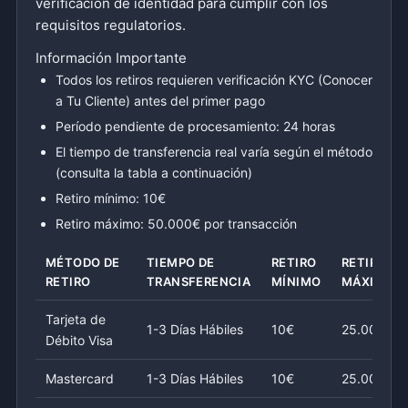
verificación de identidad para cumplir con los
requisitos regulatorios.
Información Importante
Todos los retiros requieren verificación KYC (Conocer
a Tu Cliente) antes del primer pago
Período pendiente de procesamiento: 24 horas
El tiempo de transferencia real varía según el método
(consulta la tabla a continuación)
Retiro mínimo: 10€
Retiro máximo: 50.000€ por transacción
MÉTODO DE
TIEMPO DE
RETIRO
RETIRO
RETIRO
TRANSFERENCIA
MÍNIMO
MÁXIMO
Tarjeta de
1-3 Días Hábiles
10€
25.000€
Débito Visa
Mastercard
1-3 Días Hábiles
10€
25.000€