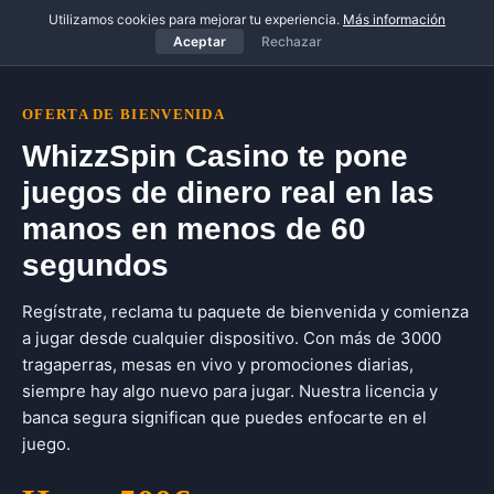
Utilizamos cookies para mejorar tu experiencia.
Más información
WhizzSpin Casino
ES
Únete
▾
Aceptar
Rechazar
Bonificaciones
OFERTA DE BIENVENIDA
Juegos
WhizzSpin Casino te pone
juegos de dinero real en las
Promociones
manos en menos de 60
Soporte
segundos
Regístrate, reclama tu paquete de bienvenida y comienza
a jugar desde cualquier dispositivo. Con más de 3000
tragaperras, mesas en vivo y promociones diarias,
siempre hay algo nuevo para jugar. Nuestra licencia y
banca segura significan que puedes enfocarte en el
juego.