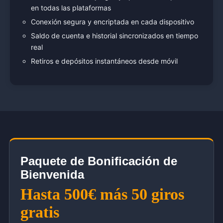
en todas las plataformas
Conexión segura y encriptada en cada dispositivo
Saldo de cuenta e historial sincronizados en tiempo
real
Retiros e depósitos instantáneos desde móvil
Paquete de Bonificación de
Bienvenida
Hasta 500€ más 50 giros
gratis