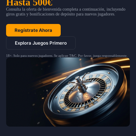
Hasta 500€
Consulta la oferta de bienvenida completa a continuación, incluyendo
giros gratis y bonificaciones de depósito para nuevos jugadores.
Regístrate Ahora
Explora Juegos Primero
18+. Solo para nuevos jugadores. Se aplican T&C. Por favor, juega responsablemente.