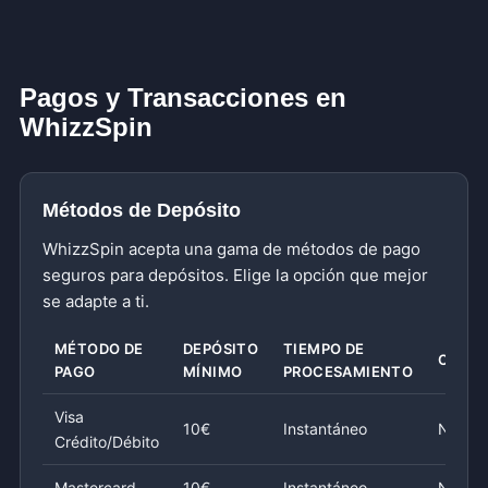
Pagos y Transacciones en
WhizzSpin
Métodos de Depósito
WhizzSpin acepta una gama de métodos de pago
seguros para depósitos. Elige la opción que mejor
se adapte a ti.
MÉTODO DE
DEPÓSITO
TIEMPO DE
COMIS
PAGO
MÍNIMO
PROCESAMIENTO
Visa
10€
Instantáneo
Ningu
Crédito/Débito
Mastercard
10€
Instantáneo
Ningu